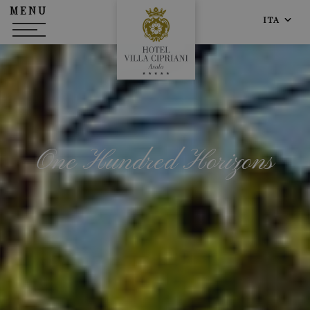
MENU
ITA
One Hundred Horizons